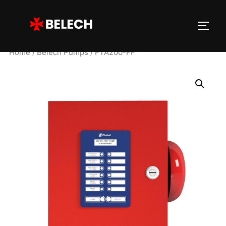
Home
/
Belech Pumps
/ FTA200-FF