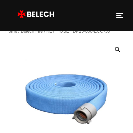
Home
/
Belech Fire
/ KEY HOSE | DP25-800-ECO-50