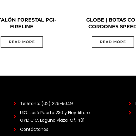
ALÓN FORESTAL PGI-
GLOBE | BOTAS C
FIRELINE
CORDONES SPEE
READ MORE
READ MORE
Teléfono: (02) 226-5049
UIO: José Puerta 230 y Eloy Alfaro
GYE: C.C. Laguna Plaza, Of. 401
Contáctanos