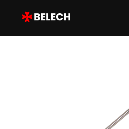
Home
/
Belech Fire
/ Paratech | El SPF Hooligan