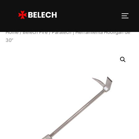
Home
/
Belech Fire
/ Paratech | Herramienta Hooligan de
30”