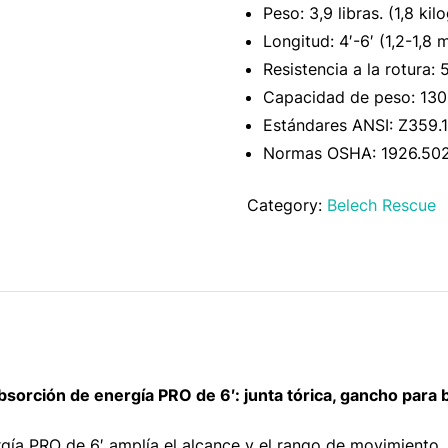
Peso: 3,9 libras. (1,8 ki
Longitud: 4′-6′ (1,2-1,8 
Resistencia a la rotura:
Capacidad de peso: 130-
Estándares ANSI: Z359.1
Normas OSHA: 1926.50
Category:
Belech Rescue
bsorción de energía PRO de 6′: junta tórica, gancho para 
rgía PRO de 6′ amplía el alcance y el rango de movimiento,