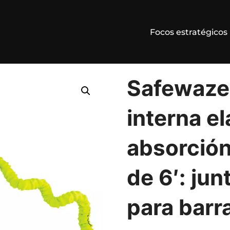
Focos estratégicos
interna elástica con absorción de energía PRO de 6′: junta tóric
Safewaze 
interna e
absorción
de 6′: jun
para barr