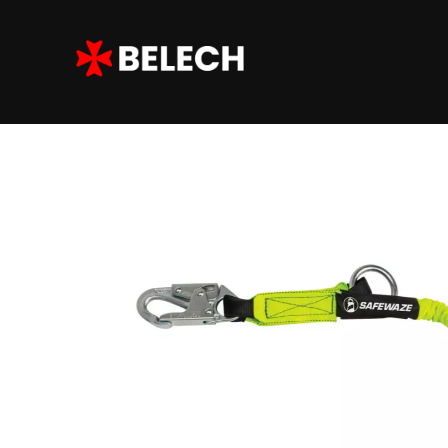
Home
/
Belech Rescue
/ Safewaze | Línea de vida 