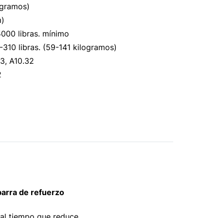
logramos)
m)
 5000 libras. mínimo
310 libras. (59-141 kilogramos)
3, A10.32
2
barra de refuerzo
 al tiempo que reduce