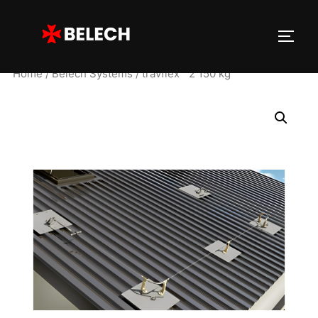
Home
/
Belech Systems
/ travflex™ 2 150 kg