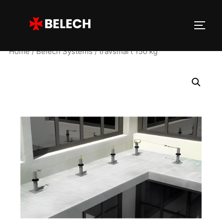
Home
/
Belech Systems
/ travsmart 150 kg